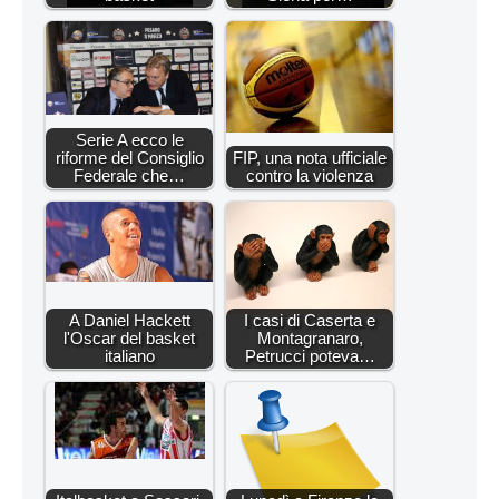
Serie A ecco le
riforme del Consiglio
FIP, una nota ufficiale
Federale che…
contro la violenza
A Daniel Hackett
I casi di Caserta e
l'Oscar del basket
Montagranaro,
italiano
Petrucci poteva…