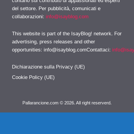
contano sul contributo di appassionati ed esperti
del settore. Per pubblicità, comunicati e
collaborazioni:
info@isayblog.com
This website is part of the IsayBlog! network. For
advertising, press releases and other
opportunities:
info@isayblog.comContattaci
:
info@isa
Dichiarazione sulla Privacy (UE)
Cookie Policy (UE)
Pallarancione.com © 2026. All right reserverd.