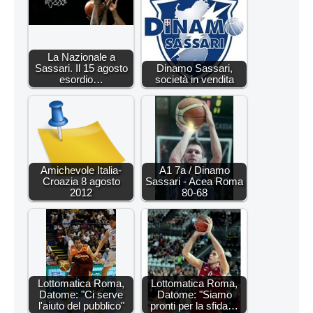
La Nazionale a
Sassari. Il 15 agosto
Dinamo Sassari,
esordio…
società in vendita
Amichevole Italia-
A1 7a / Dinamo
Croazia 8 agosto
Sassari - Acea Roma
2012
80-68
Lottomatica Roma,
Lottomatica Roma,
Datome: "Ci serve
Datome: "Siamo
l'aiuto del pubblico"
pronti per la sfida…