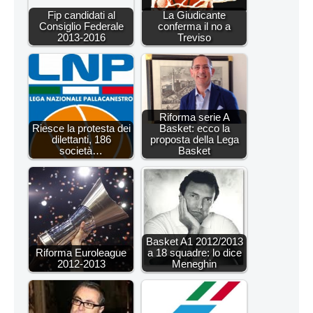
Fip candidati al
La Giudicante
Consiglio Federale
conferma il no a
2013-2016
Treviso
Riforma serie A
Riesce la protesta dei
Basket: ecco la
dilettanti, 186
proposta della Lega
società…
Basket
Basket A1 2012/2013
Riforma Euroleague
a 18 squadre: lo dice
2012-2013
Meneghin