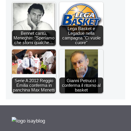
Lega Basket e
Bennet cantù,
Legadue nella
Meneghin: "Speriamo
campagna "Ci vuole
che sforni qualche…
cuore"
Serie A 2012 Reggio
Gianni Petrucci
Emilia conferma in
conferma il ritorno al
panchina Max Menetti
basket