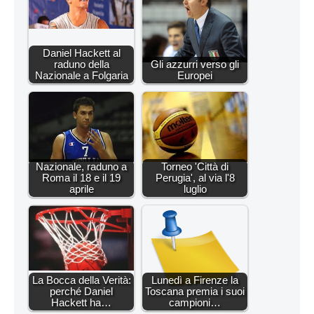
Daniel Hackett al
raduno della
Gli azzurri verso gli
Nazionale a Folgaria
Europei
Nazionale, raduno a
Torneo 'Città di
Roma il 18 e il 19
Perugia', al via l'8
aprile
luglio
La Bocca della Verità:
Lunedì a Firenze la
perché Daniel
Toscana premia i suoi
Hackett ha…
campioni…