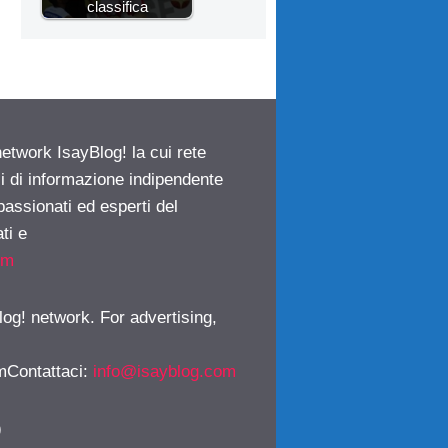
classifica
network IsayBlog! la cui rete
ci di informazione indipendente
passionati ed esperti del
ti e
om
log! network. For advertising,
mContattaci
:
info@isayblog.com
)