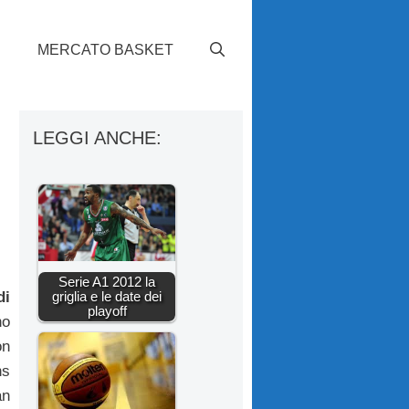
S
MERCATO BASKET
LEGGI ANCHE:
Serie A1 2012 la
griglia e le date dei
di
playoff
no
on
ns
an