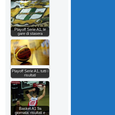
Playoff Serie A1, le
gare di stasera
Playoff Serie A1, tutti i
risultati
Basket A1 9a
giornata: risultati e