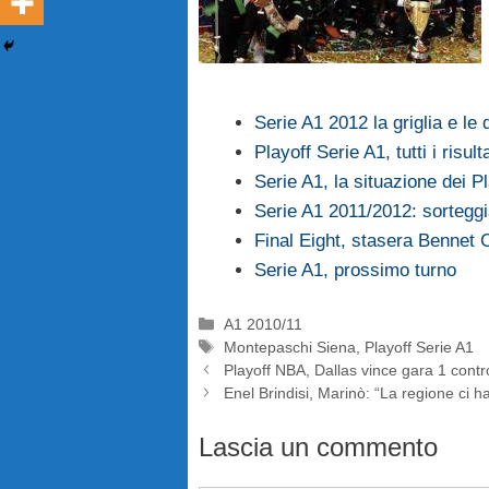
Serie A1 2012 la griglia e le 
Playoff Serie A1, tutti i risulta
Serie A1, la situazione dei P
Serie A1 2011/2012: sorteggi
Final Eight, stasera Bennet 
Serie A1, prossimo turno
Categorie
A1 2010/11
Tag
Montepaschi Siena
,
Playoff Serie A1
Playoff NBA, Dallas vince gara 1 con
Enel Brindisi, Marinò: “La regione ci ha
Lascia un commento