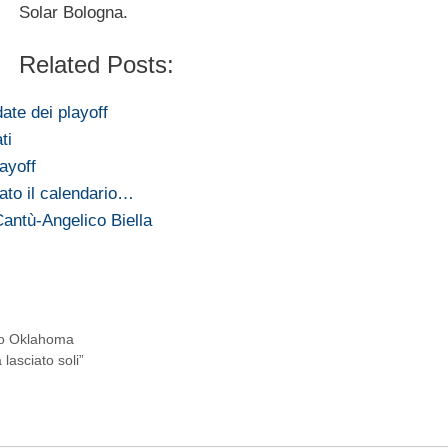
Solar Bologna.
Related Posts:
date dei playoff
ti
layoff
ato il calendario…
Cantù-Angelico Biella
tro Oklahoma
 lasciato soli”