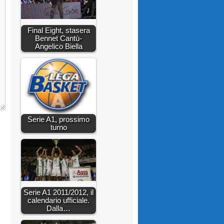
Final Eight, stasera
Bennet Cantù-
Angelico Biella
Serie A1, prossimo
turno
Serie A1 2011/2012, il
calendario ufficiale.
Dalla…