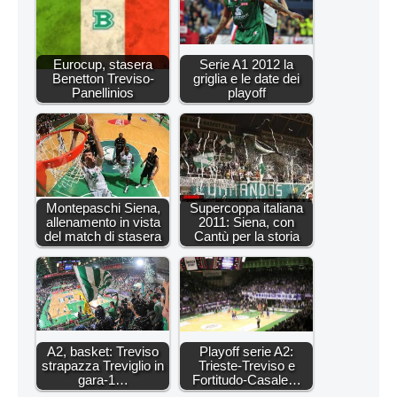
Eurocup, stasera
Serie A1 2012 la
Benetton Treviso-
griglia e le date dei
Panellinios
playoff
Montepaschi Siena,
Supercoppa italiana
allenamento in vista
2011: Siena, con
del match di stasera
Cantù per la storia
A2, basket: Treviso
Playoff serie A2:
strapazza Treviglio in
Trieste-Treviso e
gara-1…
Fortitudo-Casale…