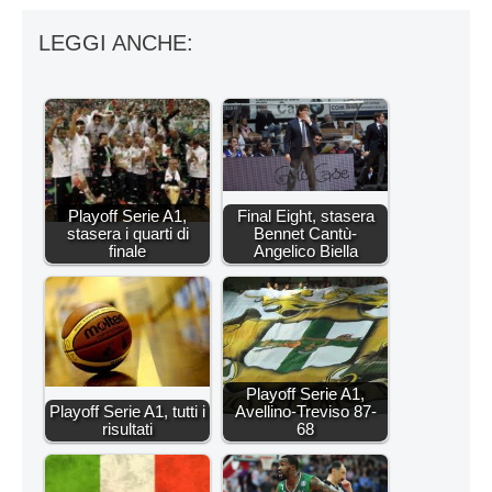
LEGGI ANCHE:
Playoff Serie A1,
Final Eight, stasera
stasera i quarti di
Bennet Cantù-
finale
Angelico Biella
Playoff Serie A1,
Playoff Serie A1, tutti i
Avellino-Treviso 87-
risultati
68