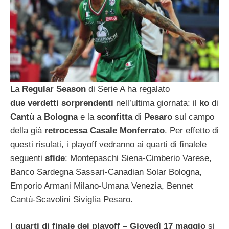
La
Regular Season
di Serie A ha regalato
due verdetti sorprendenti
nell’ultima giornata: il
ko
di
Cantù
a
Bologna
e la
sconfitta
di
Pesaro
sul campo
della già
retrocessa Casale Monferrato
. Per effetto di
questi risulati, i playoff vedranno ai quarti di finalele
seguenti
sfide
: Montepaschi Siena-Cimberio Varese,
Banco Sardegna Sassari-Canadian Solar Bologna,
Emporio Armani Milano-Umana Venezia, Bennet
Cantù-Scavolini Siviglia Pesaro.
I quarti di finale dei playoff – Giovedì 17 maggio
si