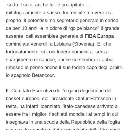
sotto il sole, anche lui è precipitato …
mitologicamente a sasso. Incredibile ma vero era
proprio il potentissimo segretario generale in carica
da ben 10 anni e in odore di “golpe bianco” il grande
assente dell’assemblea generale di
FIBA Europa
cominciata venerdì a Lubiana (Slovenia). E che
fortunatamente si concluderà domenica senza
spargimento di sangue, anche se sembra ci abbia
rimesso le penne anche il suo fedele capo degli arbitri,
lo spagnolo Betancour.
Il Comitato Esecutivo dell’organo di gestione del
basket europeo, col presidente Olafur Rafnsson in
testa, ha infatti licenziato l’italo-canadese arrivato a
essere fra i migliori fischietti mondiali ai tempi in cui
insegnava in una scuola della Repubblica della foglia
d’acero. In seguito è stato consulente della Fip negli