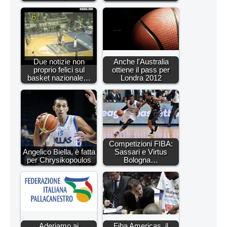
Due notizie non
Anche l'Australia
proprio felici sul
ottiene il pass per
basket nazionale…
Londra 2012
Competizioni FIBA:
Angelico Biella, è fatta
Sassari e Virtus
per Chrysikopoulos
Bologna…
Aderiamo ai
Fiba Americas, il