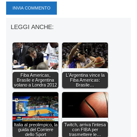
LEGGI ANCHE:
Fiba Americas,
L'Argentina vince la
Brasile e Argentina
Fiba Americas:
volano a Londra 2012
Brasile…
Italia al preolimpico, la
Twitch, arriva l’intesa
guida del Corriere
con FIBA per
dello Sport
trasmettere le…