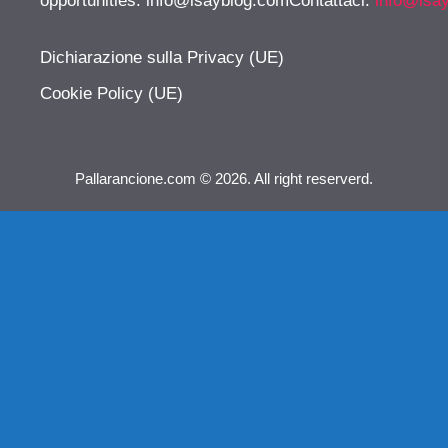
opportunities:
info@isayblog.comContattaci
:
info@isa
Dichiarazione sulla Privacy (UE)
Cookie Policy (UE)
Pallarancione.com © 2026. All right reserverd.