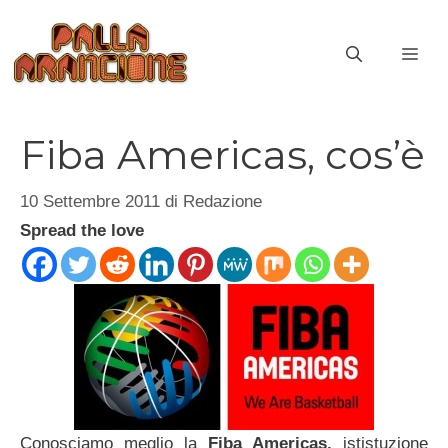
Vai
al
ME
contenuto
Fiba Americas, cos’è
10 Settembre 2011
di
Redazione
Spread the love
Conosciamo meglio la
Fiba Americas,
ististuzione