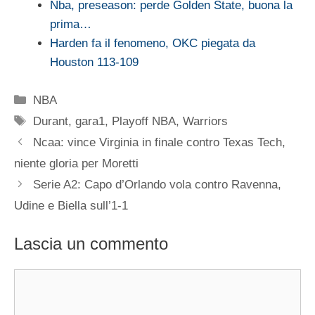
Nba, preseason: perde Golden State, buona la
prima…
Harden fa il fenomeno, OKC piegata da
Houston 113-109
Categorie
NBA
Tag
Durant
,
gara1
,
Playoff NBA
,
Warriors
Ncaa: vince Virginia in finale contro Texas Tech,
niente gloria per Moretti
Serie A2: Capo d’Orlando vola contro Ravenna,
Udine e Biella sull’1-1
Lascia un commento
Commento