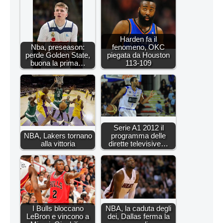
Harden fa il
Nba, preseason:
fenomeno, OKC
perde Golden State,
piegata da Houston
buona la prima…
113-109
Serie A1 2012 il
NBA, Lakers tornano
programma delle
alla vittoria
dirette televisive…
I Bulls bloccano
NBA, la caduta degli
LeBron e vincono a
dei, Dallas ferma la