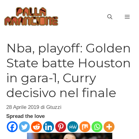
Vai
al
ME
contenuto
Nba, playoff: Golden
State batte Houston
in gara-1, Curry
decisivo nel finale
28 Aprile 2019
di
Gtuzzi
Spread the love