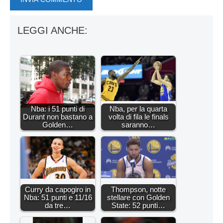
LEGGI ANCHE:
Nba: i 51 punti di
Nba, per la quarta
Durant non bastano a
volta di fila le finals
Golden…
saranno…
Curry da capogiro in
Thompson, notte
Nba: 51 punti e 11/16
stellare con Golden
da tre…
State: 52 punti…