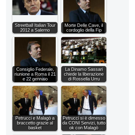
Streetball Italian Tour
Morte Delle Cave, il
2012 a Salerno
cordoglio della Fip
Consiglio Federale,
La Dinamo Sassari
riunione a Roma il 21
chiede la liberazione
e 22 gennaio
di Rossella Urru
Petrucci e Malagò a
Petrucci si è dimesso
braccetto grazie al
da CONI Servizi, tutto
basket
ok con Malagò