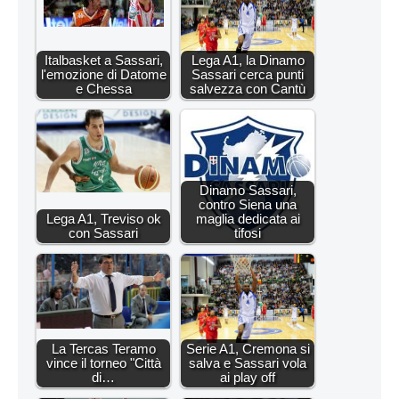
Italbasket a Sassari,
Lega A1, la Dinamo
l'emozione di Datome
Sassari cerca punti
e Chessa
salvezza con Cantù
Dinamo Sassari,
contro Siena una
Lega A1, Treviso ok
maglia dedicata ai
con Sassari
tifosi
La Tercas Teramo
Serie A1, Cremona si
vince il torneo "Città
salva e Sassari vola
di…
ai play off