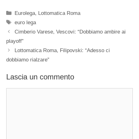
Categorie
Eurolega
,
Lottomatica Roma
Tag
euro lega
Cimberio Varese, Vescovi: “Dobbiamo ambire ai
playoff”
Lottomatica Roma, Filipovski: “Adesso ci
dobbiamo rialzare”
Lascia un commento
Commento