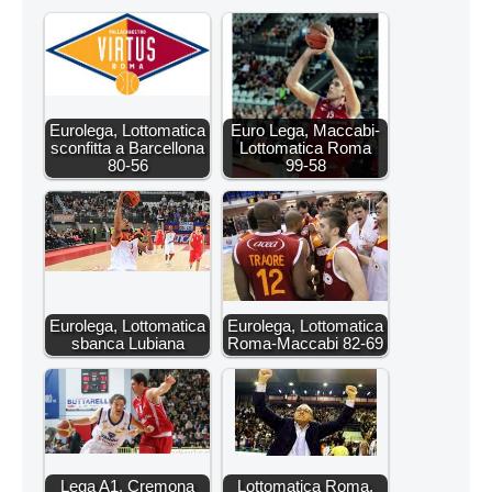
Eurolega, Lottomatica
Euro Lega, Maccabi-
sconfitta a Barcellona
Lottomatica Roma
80-56
99-58
Eurolega, Lottomatica
Eurolega, Lottomatica
sbanca Lubiana
Roma-Maccabi 82-69
Lega A1, Cremona
Lottomatica Roma,