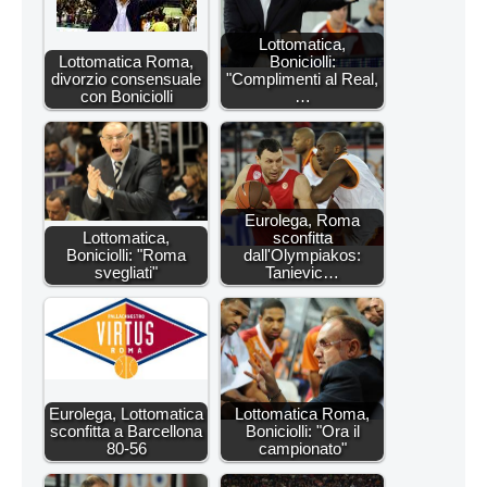
Lottomatica,
Lottomatica Roma,
Boniciolli:
divorzio consensuale
"Complimenti al Real,
con Boniciolli
…
Eurolega, Roma
Lottomatica,
sconfitta
Boniciolli: "Roma
dall'Olympiakos:
svegliati"
Tanievic…
Eurolega, Lottomatica
Lottomatica Roma,
sconfitta a Barcellona
Boniciolli: "Ora il
80-56
campionato"