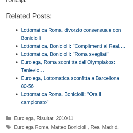
l’Unicaja.
Related Posts:
Lottomatica Roma, divorzio consensuale con
Boniciolli
Lottomatica, Boniciolli: "Complimenti al Real,…
Lottomatica, Boniciolli: "Roma svegliati"
Eurolega, Roma sconfitta dall'Olympiakos:
Tanievic…
Eurolega, Lottomatica sconfitta a Barcellona
80-56
Lottomatica Roma, Boniciolli: "Ora il
campionato"
Categorie
Eurolega
,
Risultati 2010/11
Tag
Eurolega Roma
,
Matteo Boniciolli
,
Real Madrid
,