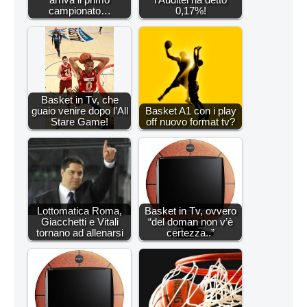
campionato…
0,17%!
Basket in Tv, che
guaio venire dopo l’All
Basket A1 con i play
Stare Game!
off nuovo format tv?
Lottomatica Roma,
Basket in Tv, ovvero
Giacchetti e Vitali
“del doman non v’è
tornano ad allenarsi
certezza..”