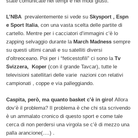
state comunicate nei tempi e nei modi giusti.
L’NBA
prevalentemente si vede su
Skysport , Espn
e Sport Italia
, con una vasta scelta delle partite di
cartello. Mentre per i cacciatori d’immagini c’è lo
zapping selvaggio durante la
March Madness
sempre
su questi ultimi canali e su satelliti diversi
d’oltreoceano. Poi per i “feticestofili” ci sono la
Tv
Svizzera, Koper
(con il grande Tavcar), tutte le
televisioni satellitari delle varie nazioni con relativi
campionati , coppe e via palleggiando.
Caspita, però, ma quanto basket c’è in giro!
Allora
dov’è il problema? Il problema è che chi sta scrivendo
è un ammalato cronico di questo sport e come tale
cerca di non perdersi una virgola se c’è di mezzo una
palla arancione(….) .