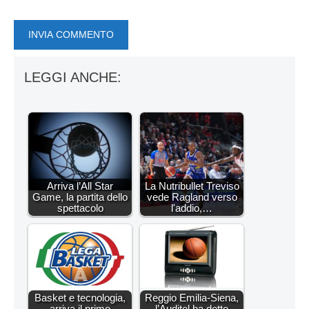
LEGGI ANCHE:
Arriva l’All Star
La Nutribullet Treviso
Game, la partita dello
vede Ragland verso
spettacolo
l'addio,…
Basket e tecnologia,
Reggio Emilia-Siena,
arriva il primo
l’Auditel ha detto