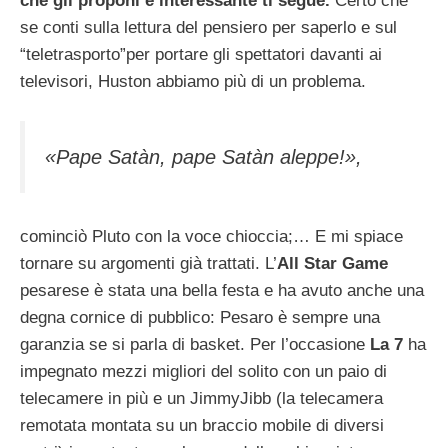
che gli proponi è interessante ti segue.
Certo che
se conti sulla lettura del pensiero per saperlo e sul
“teletrasporto”per portare gli spettatori davanti ai
televisori, Huston abbiamo più di un problema.
«Pape Satàn, pape Satàn aleppe!»,
cominciò Pluto con la voce chioccia;… E mi spiace
tornare su argomenti già trattati. L’
All Star Game
pesarese è stata una bella festa e ha avuto anche una
degna cornice di pubblico: Pesaro è sempre una
garanzia se si parla di basket. Per l’occasione
La 7
ha
impegnato mezzi migliori del solito con un paio di
telecamere in più e un JimmyJibb (la telecamera
remotata montata su un braccio mobile di diversi