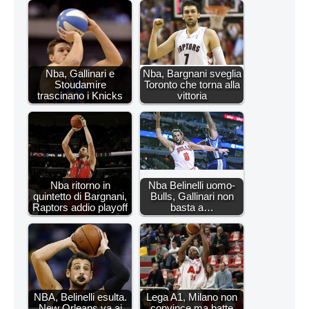
Nba, Gallinari e
Nba, Bargnani sveglia
Stoudamire
Toronto che torna alla
trascinano i Knicks
vittoria
Nba ritorno in
Nba Belinelli uomo-
quintetto di Bargnani,
Bulls, Gallinari non
Raptors addio playoff
basta a…
NBA, Belinelli esulta.
Lega A1, Milano non
New Orleans va ai
convince ma batte