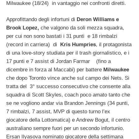
Milwaukee (18/24) in vantaggio nei confronti diretti.
Approfittando degli infortuni di
Deron Williams e
Brook Lopez,
che valgono da soli mezza squadra,
per cui non sono bastati i 31 punti e 18 rimbalzi
(record in carriera) di
Kris Humpries
, il protagonista
di una love-story studiata per il trash giornalistico, e i
17 punti e 7 assist di Jordan Farmar (fino a
dicembre in forza al Maccabi) per battere
Milwaukee
che dopo Toronto vince anche sul campo dei Nets. Si
tratta del 3° successo consecutivo che consente alla
squadra di Scott Skyles, coach poco amato tanto che
se ne vogliono andar via Brandon Jennings (34 punti,
7 rimbalzi, 7 assist, MVP di questo turno l’ex
giocatore della Lottomatica) e Andrew Bogut, il centro
australiano sempre fuori per un secondo infortunio.
Ersan Ilyasova nominato giocatore della settimana