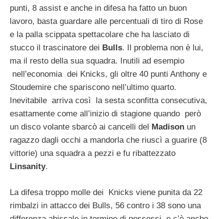
punti, 8 assist e anche in difesa ha fatto un buon
lavoro, basta guardare alle percentuali di tiro di Rose
e la palla scippata spettacolare che ha lasciato di
stucco il trascinatore dei
Bulls
. Il problema non è lui,
ma il resto della sua squadra. Inutili ad esempio
nell’economia dei Knicks, gli oltre 40 punti Anthony e
Stoudemire che spariscono nell’ultimo quarto.
Inevitabile arriva così la sesta sconfitta consecutiva,
esattamente come all’inizio di stagione quando però
un disco volante sbarcò ai cancelli del
Madison
un
ragazzo dagli occhi a mandorla che riuscì a guarire (8
vittorie) una squadra a pezzi e fu ribattezzato
Linsanity
.
La difesa troppo molle dei Knicks viene punita da 22
rimbalzi in attacco dei Bulls, 56 contro i 38 sono una
differenza abissale in termine di possessi, e c’è anche