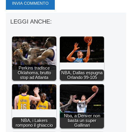
LEGGI ANCHE:
Perkins tradisce
Oklahoma, brutto
NBA, Dallas espugna
stop ad Atlanta
Orlando 99-105
Nba, a Denver non
NBA, i Lakers
basta un super
rompono il ghiaccio
Gallinari