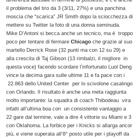
il problema del tiro da 3 (3/11, 27%) e una panchina
moscia che “scarica” JR Smith dopo la sciocchezza di
mettere su Twitter la foto di una donna seminuda.
Mike D’Antoni si becca anche un tecnico, ma è troppo
poco per tentare di fermare
Chicago
che grazie al suo
martello Derrick Rose (32 punti ma con 12 su 29) e
alla crescita di Taj Gibson (13 rimbalzi, il migliore in
questa voce) facendo scordare l’infortunato Luol Deng
vince la decima gara sulle ultime 11 e fa pace con i
22.863 dello United Center per lo scivolone casalingo
con Orlando. Il risultato è anche una meta raggiunta
molto importante: la squadra di coach Thibodeau vira
infatti all’ultima boa con un consistente vantaggio a
22 gare dal termine, vale a dire 4 vittorie su Miami e 3
con Oklahoma. La forbice per i Knicks si allarga ancor
più, e viene superata all’8° posto utile per i playoff da