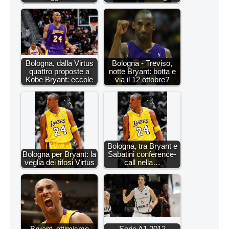
Bologna, dalla Virtus
Bologna - Treviso,
quattro proposte a
notte Bryant: botta e
Kobe Bryant: eccole
via il 12 ottobre?
Bologna, tra Bryant e
Bologna per Bryant: la
Sabatini conference-
veglia dei tifosi Virtus
call nella…
Bryant, ottimismo
Serie A1 2012