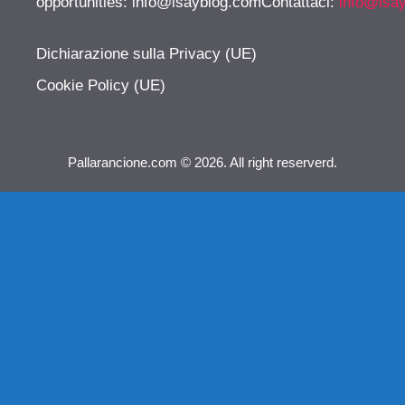
opportunities:
info@isayblog.comContattaci
:
info@isa
Dichiarazione sulla Privacy (UE)
Cookie Policy (UE)
Pallarancione.com © 2026. All right reserverd.