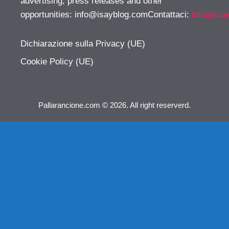
advertising, press releases and other
opportunities:
info@isayblog.comContattaci
:
info@isa
Dichiarazione sulla Privacy (UE)
Cookie Policy (UE)
Pallarancione.com © 2026. All right reserverd.