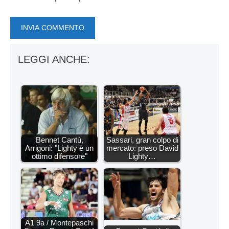
LEGGI ANCHE:
Bennet Cantù,
Sassari, gran colpo di
Arrigoni: "Lighty è un
mercato: preso David
ottimo difensore"
Lighty…
A1 9a / Montepaschi