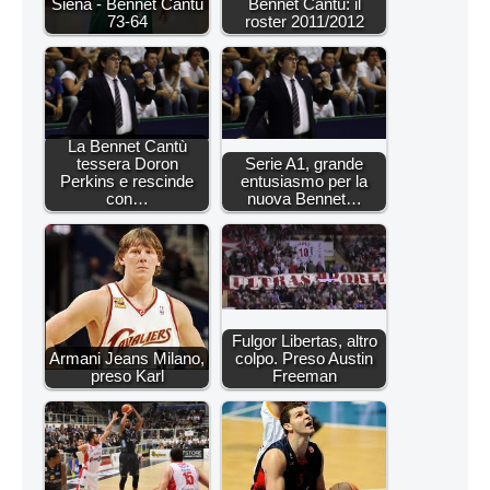
Siena - Bennet Cantù
Bennet Cantù: il
73-64
roster 2011/2012
La Bennet Cantù
tessera Doron
Serie A1, grande
Perkins e rescinde
entusiasmo per la
con…
nuova Bennet…
Fulgor Libertas, altro
Armani Jeans Milano,
colpo. Preso Austin
preso Karl
Freeman