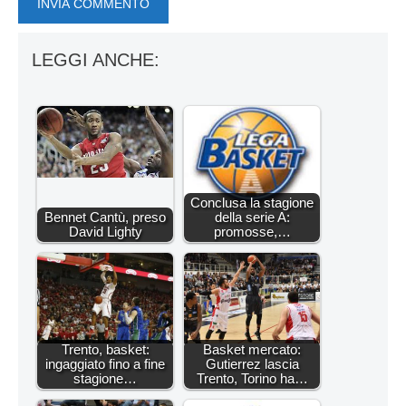
LEGGI ANCHE:
Conclusa la stagione
Bennet Cantù, preso
della serie A:
David Lighty
promosse,…
Trento, basket:
Basket mercato:
ingaggiato fino a fine
Gutierrez lascia
stagione…
Trento, Torino ha…