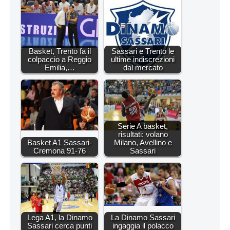
Basket, Trento fa il
Sassari e Trento le
colpaccio a Reggio
ultime indiscrezioni
Emilia,…
dal mercato
Serie A basket,
risultati: volano
Basket A1 Sassari-
Milano, Avellino e
Cremona 91-76
Sassari
Lega A1, la Dinamo
La Dinamo Sassari
Sassari cerca punti
ingaggia il polacco