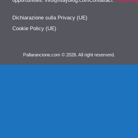
opportunities:
info@isayblog.comContattaci
:
info@isa
Dichiarazione sulla Privacy (UE)
Cookie Policy (UE)
Pallarancione.com © 2026. All right reserverd.