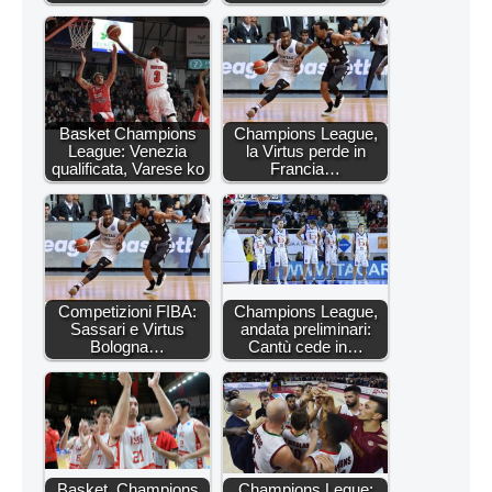
Basket Champions
Champions League,
League: Venezia
la Virtus perde in
qualificata, Varese ko
Francia…
Competizioni FIBA:
Champions League,
Sassari e Virtus
andata preliminari:
Bologna…
Cantù cede in…
Basket, Champions
Champions Legue: