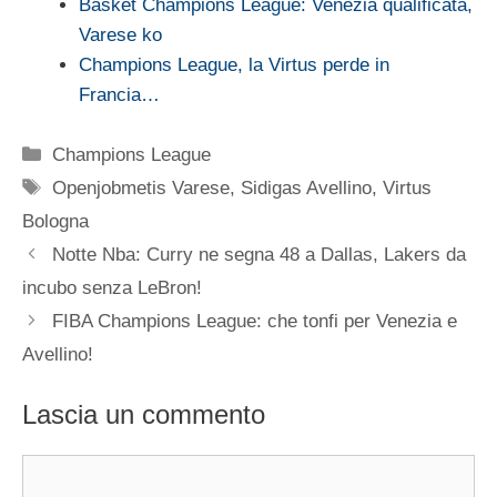
Basket Champions League: Venezia qualificata,
Varese ko
Champions League, la Virtus perde in
Francia…
Categorie
Champions League
Tag
Openjobmetis Varese
,
Sidigas Avellino
,
Virtus
Bologna
Notte Nba: Curry ne segna 48 a Dallas, Lakers da
incubo senza LeBron!
FIBA Champions League: che tonfi per Venezia e
Avellino!
Lascia un commento
Commento