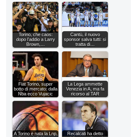
Torino, che caos:
Cantù, il nuovo
dopo l'addio a Larry
sponsor salva tutti: si
Brown,…
tratta di…
Fiat Torino, super
La Lega ammette
botto di mercato: dalla
Venezia in A, ma fa
Nba ecco Vujacic
ricorso al TAR
A Torino è nata la Lnp,
Recalcati ha detto