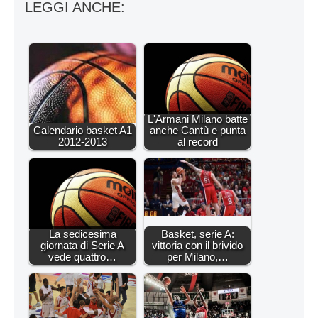
LEGGI ANCHE:
L'Armani Milano batte
Calendario basket A1
anche Cantù e punta
2012-2013
al record
La sedicesima
Basket, serie A:
giornata di Serie A
vittoria con il brivido
vede quattro…
per Milano,…