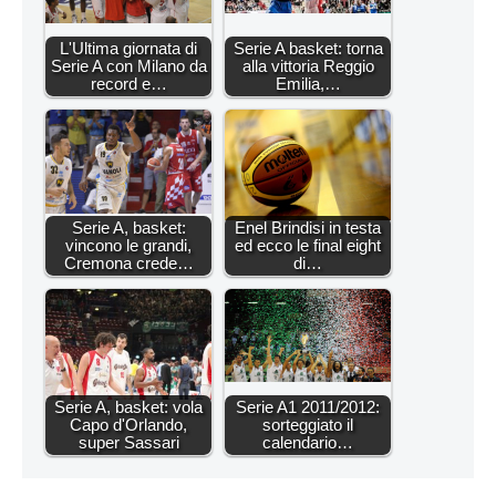
L'Ultima giornata di
Serie A basket: torna
Serie A con Milano da
alla vittoria Reggio
record e…
Emilia,…
Serie A, basket:
Enel Brindisi in testa
vincono le grandi,
ed ecco le final eight
Cremona crede…
di…
Serie A, basket: vola
Serie A1 2011/2012:
Capo d'Orlando,
sorteggiato il
super Sassari
calendario…