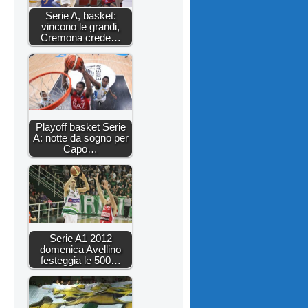
Serie A, basket:
vincono le grandi,
Cremona crede…
Playoff basket Serie
A: notte da sogno per
Capo…
Serie A1 2012
domenica Avellino
festeggia le 500…