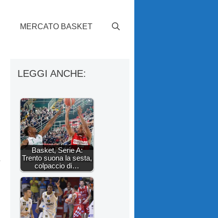
S
MERCATO BASKET
e
LEGGI ANCHE:
Basket, Serie A:
Trento suona la sesta,
colpaccio di…