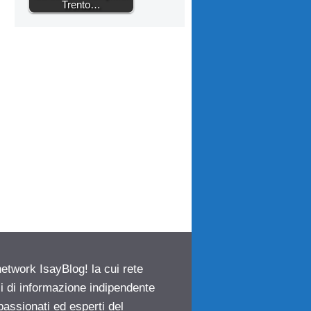
Trento…
network IsayBlog! la cui rete
ci di informazione indipendente
passionati ed esperti del