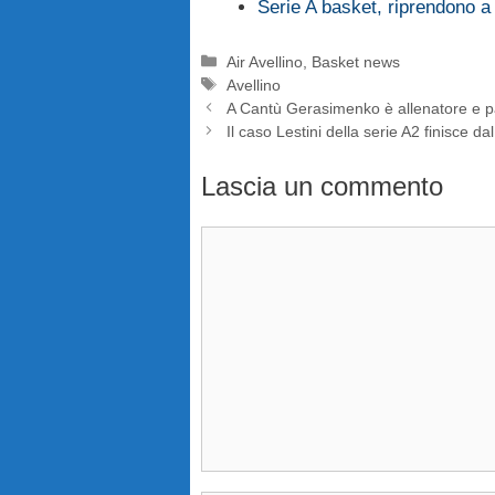
Serie A basket, riprendono a
Categorie
Air Avellino
,
Basket news
Tag
Avellino
A Cantù Gerasimenko è allenatore e p
Il caso Lestini della serie A2 finisce da
Lascia un commento
Commento