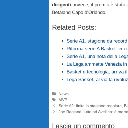
dirigenti
, invece, il premio è stat
Betaland Capo d’Orlando.
Related Posts:
Serie A1, stagione da record
Riforma serie A Basket: ecco
Serie A1, una nota della Leg
La Lega ammette Venezia in 
Basket e tecnologia, arriva 
Lega Basket, al via la rivolu
Categorie
News
Tag
MVP
Serie A2: finita la stagione regolare, B
Joe Ragland, lutto ad Avellino: è morto 
Lascia un commento