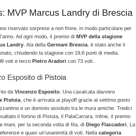
: MVP Marcus Landry di Brescia
 riservato sorprese a non finire, in modo particolare per
ll’anno. Ad ogni modo, il premio di
MVP della stagione
us Landry
. Ala della
Germani Brescia
, è stato anche il
pionato, chiudendo la stagione con 19,6 punti di media.
8 voti e terzo
Pietro Aradori
con 73 voti.
zo Esposito di Pistoia
into da
Vincenzo Esposito
. Una cavalcata davvero
x Pistoia
, che è arrivata ai playoff grazie al settimo posto
izzantino e un dominio assoluto tra le mura amiche. Tredici
ltato il fortino di Pistoia, il PalaCarrara. Infine, il premio
le mani, per la seconda volta di fila, di
Diego Flaccadori
. La
eferenze e quasi un’unanimità di voti. Nella
categoria