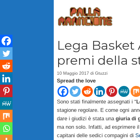
Vai
al
contenuto
Lega Basket A
premi della s
10 Maggio 2017
di
Gtuzzi
Spread the love
Sono stati finalmente assegnati i “
L
stagione regolare. E come ogni ann
dare i giudizi è stata una
giuria di 
ma non solo. Infatti, ad esprimere il 
capitani delle sedici compagini di
Se