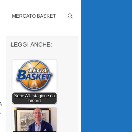
S
MERCATO BASKET
LEGGI ANCHE:
Serie A1, stagione da
record
A
,