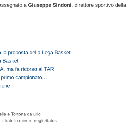
o assegnato a
Giuseppe Sindoni
, direttore sportivo della
 la proposta della Lega Basket
a Basket
A, ma fa ricorso al TAR
il primo campionato…
zione
iella e Tortona da urlo
il fratello minore negli States