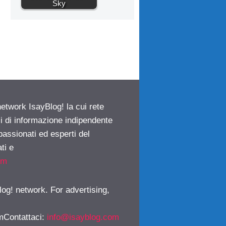
Sky
network IsayBlog! la cui rete
ci di informazione indipendente
passionati ed esperti del
ti e
om
log! network. For advertising,
mContattaci
:
info@isayblog.com