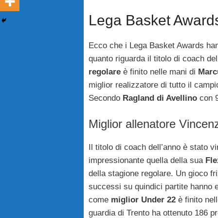
Lega Basket Awards
Ecco che i Lega Basket Awards hanno
quanto riguarda il titolo di coach de
regolare
è finito nelle mani di
Marc
miglior realizzatore di tutto il cam
Secondo
Ragland di Avellino
con 9
Miglior allenatore Vincen
Il titolo di coach dell’anno è stato v
impressionante quella della sua
Fle
della stagione regolare. Un gioco fr
successi su quindici partite hanno esa
come
miglior Under 22
è finito nel
guardia di Trento ha ottenuto 186 pr