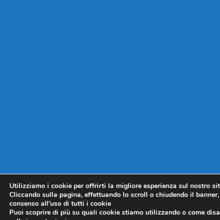
Utilizziamo i cookie per offrirti la migliore esperienza sul nostro si
Cliccando sulla pagina, effettuando lo scroll o chiudendo il banner, 
consenso all’uso di tutti i cookie
Puoi scoprire di più su quali cookie stiamo utilizzando o come disat