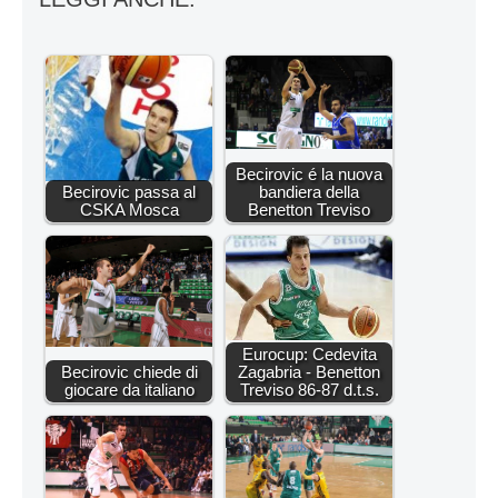
Becirovic é la nuova
Becirovic passa al
bandiera della
CSKA Mosca
Benetton Treviso
Eurocup: Cedevita
Becirovic chiede di
Zagabria - Benetton
giocare da italiano
Treviso 86-87 d.t.s.