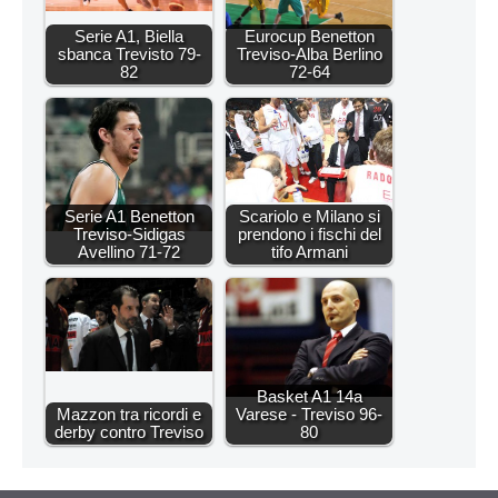
Serie A1, Biella
Eurocup Benetton
sbanca Trevisto 79-
Treviso-Alba Berlino
82
72-64
Serie A1 Benetton
Scariolo e Milano si
Treviso-Sidigas
prendono i fischi del
Avellino 71-72
tifo Armani
Basket A1 14a
Mazzon tra ricordi e
Varese - Treviso 96-
derby contro Treviso
80