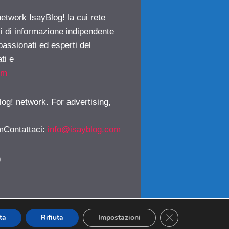
network IsayBlog! la cui rete
ci di informazione indipendente
passionati ed esperti del
ti e
om
log! network. For advertising,
mContattaci
:
info@isayblog.com
)
CLOSE GDPR CO
ta
Rifiuta
Impostazioni