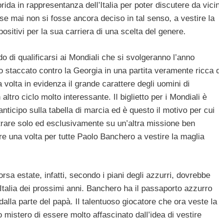
lorida in rappresentanza dell’Italia per poter discutere da vici
e mai non si fosse ancora deciso in tal senso, a vestire la
i positivi per la sua carriera di una scelta del genere.
o di qualificarsi ai Mondiali che si svolgeranno l’anno
o staccato contro la Georgia in una partita veramente ricca d
olta in evidenza il grande carattere degli uomini di
tro ciclo molto interessante. Il biglietto per i Mondiali è
nticipo sulla tabella di marcia ed è questo il motivo per cui
are solo ed esclusivamente su un’altra missione ben
re una volta per tutte Paolo Banchero a vestire la maglia
rsa estate, infatti, secondo i piani degli azzurri, dovrebbe
l’Italia dei prossimi anni. Banchero ha il passaporto azzurro
o dalla parte del papà. Il talentuoso giocatore che ora veste la
mistero di essere molto affascinato dall’idea di vestire