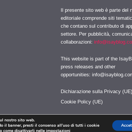
Il presente sito web è parte del 
editoriale comprende siti temati
che contano sul contributo di ap
settore. Per pubblicità, comunica
collaborazioni:
info@isayblog.c
This website is part of the IsayB
press releases and other
opportunities:
info@isayblog.co
Dichiarazione sulla Privacy (UE
Cookie Policy (UE)
sul nostro sito web.
 il banner, presti il consenso all’uso di tutti i cookie
Accet
Pallarancione.com © 2026. All right reserverd.
o come disattivarli nelle
impostazioni