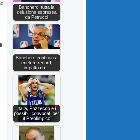
no
Banchero, tutta la
delusione espressa
da Petrucci
i
Banchero continua a
mietere record,
impatto da…
Italia, Pozzecco e i
possibili convocati per
il Preolimpico