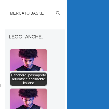
S
MERCATO BASKET
LEGGI ANCHE:
Banchero, passaporto
arrivato: è finalmente
italiano
l