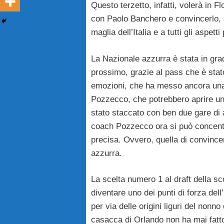
Questo terzetto, infatti, volerà in F
con Paolo Banchero e convincerlo, s
maglia dell’Italia e a tutti gli aspett
La Nazionale azzurra è stata in grad
prossimo, grazie al pass che è stat
emozioni, che ha messo ancora una v
Pozzecco, che potrebbero aprire un al
stato staccato con ben due gare di a
coach Pozzecco ora si può concentr
precisa. Ovvero, quella di convince
azzurra.
La scelta numero 1 al draft della sco
diventare uno dei punti di forza del
per via delle origini liguri del nonn
casacca di Orlando non ha mai fatto 