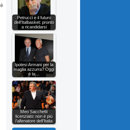
 è
Petrucci e il futuro
dell’Italbasket: pronto
a ricandidarsi
Ipotesi Armani per la
maglia azzurra? Oggi
è la…
Meo Sacchetti
licenziato: non è più
l’allenatore dell’Italia