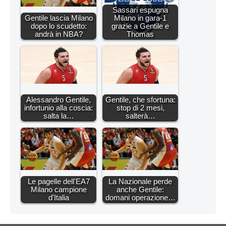
Sassari espugna
Gentile lascia Milano
Milano in gara-1
dopo lo scudetto:
grazie a Gentile e
andrà in NBA?
Thomas
Alessandro Gentile,
Gentile, che sfortuna:
infortunio alla coscia:
stop di 2 mesi,
salta la…
salterà…
Le pagelle dell'EA7
La Nazionale perde
Milano campione
anche Gentile:
d'Italia
domani operazione…