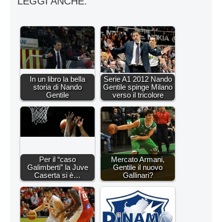
LEGGI ANCHE:
In un libro la bella
Serie A1 2012 Nando
storia di Nando
Gentile spinge Milano
Gentile
verso il tricolore
Per il “caso
Mercato Armani,
Galimberti” la Juve
Gentile il nuovo
Caserta si è…
Gallinari?