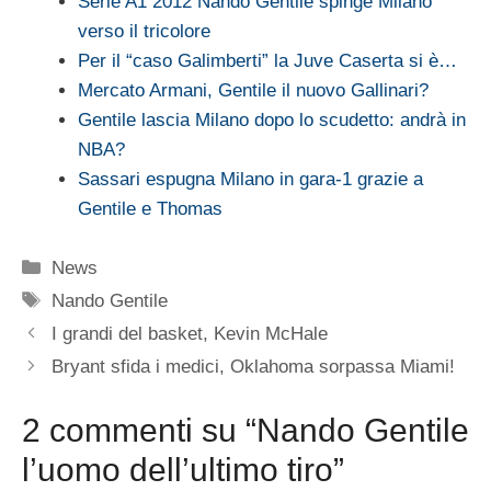
Serie A1 2012 Nando Gentile spinge Milano
verso il tricolore
Per il “caso Galimberti” la Juve Caserta si è…
Mercato Armani, Gentile il nuovo Gallinari?
Gentile lascia Milano dopo lo scudetto: andrà in
NBA?
Sassari espugna Milano in gara-1 grazie a
Gentile e Thomas
Categorie
News
Tag
Nando Gentile
I grandi del basket, Kevin McHale
Bryant sfida i medici, Oklahoma sorpassa Miami!
2 commenti su “Nando Gentile
l’uomo dell’ultimo tiro”