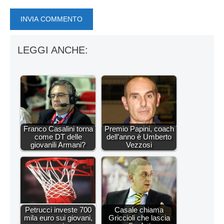
LEGGI ANCHE:
Franco Casalini torna
Premio Papini, coach
come DT delle
dell’anno è Umberto
giovanili Armani?
Vezzosi
Petrucci investe 700
Casale chiama
mila euro sui giovani,
Griccioli che lascia