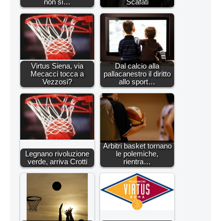
non si…
Scafati
Virtus Siena, via
Dal calcio alla
Mecacci tocca a
pallacanestro il diritto
Vezzosi?
allo sport…
Arbitri basket tornano
Legnano rivoluzione
le polemiche,
verde, arriva Crotti
rientra…