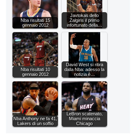
Javtokas dello
Nba risultati 15
Zalgiris il primo
gennaio 2012
infortunato della…
David West si ritira
Nba risultati 10
dalla Nba: adesso la
gennaio 2012
notizia è…
LeBron scatenato,
Nba Anthony ne fa 41,
Miami minaccia
Lakers di un soffio
Chicago