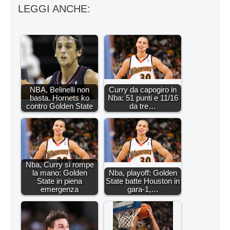
LEGGI ANCHE:
NBA, Belinelli non
Curry da capogiro in
basta. Hornets ko
Nba: 51 punti e 11/16
contro Golden State
da tre…
Nba, Curry si rompe
la mano: Golden
Nba, playoff: Golden
State in piena
State batte Houston in
emergenza
gara-1,…