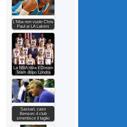
L'Nba non vuole Chris
Paul ai LA Lakers
La NBA ritira il Dream
Team dopo Londra
Sassari, caso
Benson: il club
smentisce il taglio