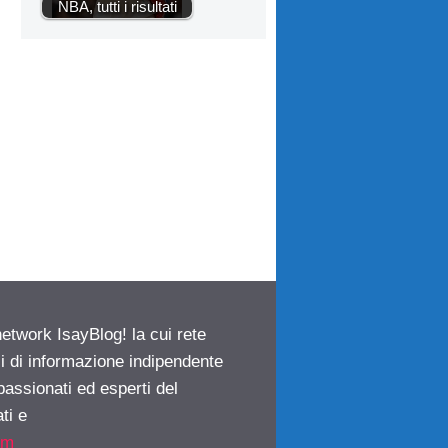
NBA, tutti i risultati
network IsayBlog! la cui rete
ci di informazione indipendente
passionati ed esperti del
ti e
om