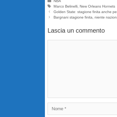
Categorie
NBA
Tag
Marco Belinelli
,
New Orleans Hornets
Golden State: stagione finita anche p
Bargnani stagione finita, niente nazio
Lascia un commento
Commento
Nome