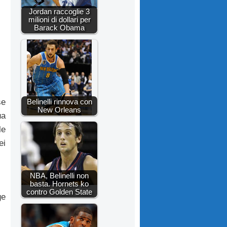
Jordan raccoglie 3
milioni di dollari per
Barack Obama
Belinelli rinnova con
se
New Orleans
ua
le
ei
NBA, Belinelli non
basta. Hornets ko
contro Golden State
ge