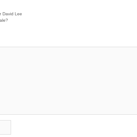
er David Lee
nale?