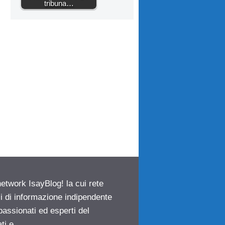
tribuna…
network IsayBlog! la cui rete
ci di informazione indipendente
passionati ed esperti del
ti e