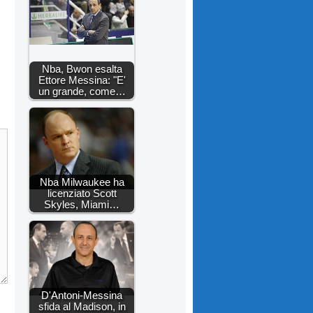
Nba, Bwon esalta
Ettore Messina: "E'
un grande, come…
Nba Milwaukee ha
licenziato Scott
Skyles, Miami…
D'Antoni-Messina
sfida al Madison, in