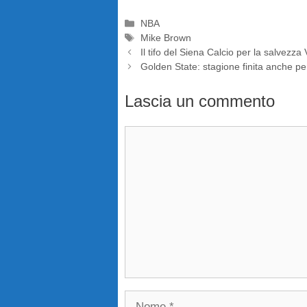
Categorie
NBA
Tag
Mike Brown
Il tifo del Siena Calcio per la salvezza 
Golden State: stagione finita anche p
Lascia un commento
Commento
Nome