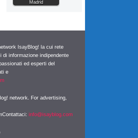
Madrid
network IsayBlog! la cui rete
ci di informazione indipendente
passionati ed esperti del
ti e
om
log! network. For advertising,
mContattaci
:
info@isayblog.com
)