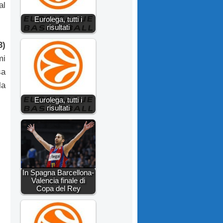
al
Eurolega, tutti i
risultati
3)
mi
sa
la
Eurolega, tutti i
risultati
In Spagna Barcellona-
Valencia finale di
Copa del Rey