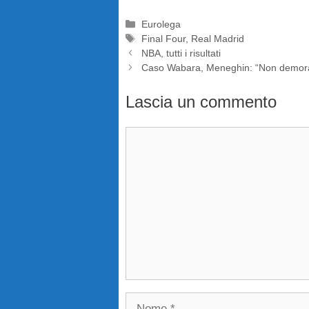
Categorie
Eurolega
Tag
Final Four
,
Real Madrid
NBA, tutti i risultati
Caso Wabara, Meneghin: “Non demoraliz
Lascia un commento
Commento
Nome