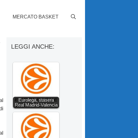
S
MERCATO BASKET
y
LEGGI ANCHE:
Eurolega, stasera
al
Real Madrid-Valencia
di
al