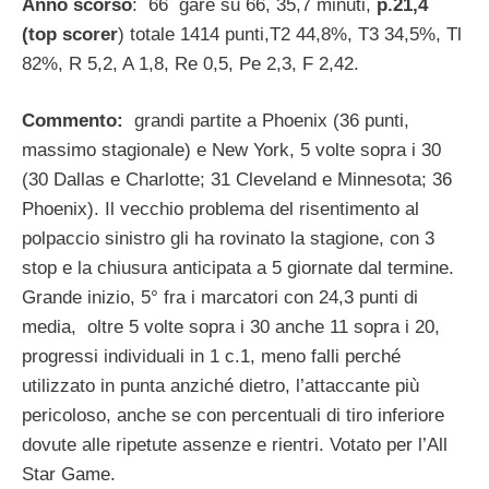
Anno scorso
: 66 gare su 66, 35,7 minuti,
p.21,4
(top scorer
) totale 1414 punti,T2 44,8%, T3 34,5%, Tl
82%, R 5,2, A 1,8, Re 0,5, Pe 2,3, F 2,42.
Commento:
grandi partite a Phoenix (36 punti,
massimo stagionale) e New York, 5 volte sopra i 30
(30 Dallas e Charlotte; 31 Cleveland e Minnesota; 36
Phoenix). Il vecchio problema del risentimento al
polpaccio sinistro gli ha rovinato la stagione, con 3
stop e la chiusura anticipata a 5 giornate dal termine.
Grande inizio, 5° fra i marcatori con 24,3 punti di
media, oltre 5 volte sopra i 30 anche 11 sopra i 20,
progressi individuali in 1 c.1, meno falli perché
utilizzato in punta anziché dietro, l’attaccante più
pericoloso, anche se con percentuali di tiro inferiore
dovute alle ripetute assenze e rientri. Votato per l’All
Star Game.