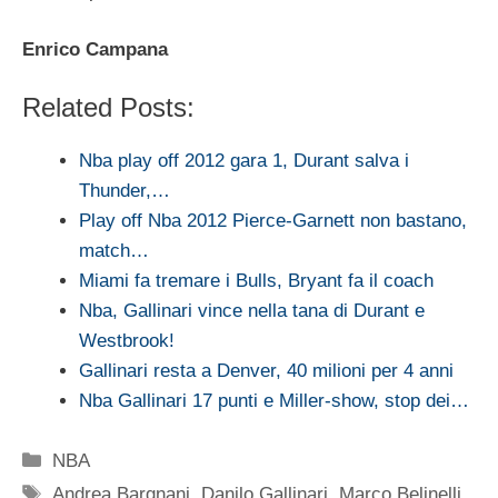
Enrico Campana
Related Posts:
Nba play off 2012 gara 1, Durant salva i
Thunder,…
Play off Nba 2012 Pierce-Garnett non bastano,
match…
Miami fa tremare i Bulls, Bryant fa il coach
Nba, Gallinari vince nella tana di Durant e
Westbrook!
Gallinari resta a Denver, 40 milioni per 4 anni
Nba Gallinari 17 punti e Miller-show, stop dei…
Categorie
NBA
Tag
Andrea Bargnani
,
Danilo Gallinari
,
Marco Belinelli
,