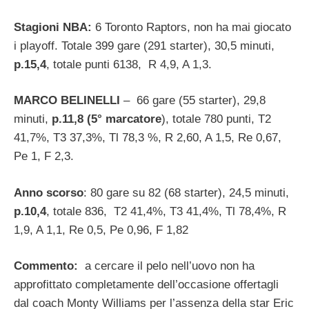
Stagioni NBA:
6 Toronto Raptors, non ha mai giocato
i playoff. Totale 399 gare (291 starter), 30,5 minuti,
p.15,4
, totale punti 6138, R 4,9, A 1,3.
MARCO BELINELLI
– 66 gare (55 starter), 29,8
minuti,
p.11,8 (5° marcatore
), totale 780 punti, T2
41,7%, T3 37,3%, Tl 78,3 %, R 2,60, A 1,5, Re 0,67,
Pe 1, F 2,3.
Anno scorso
: 80 gare su 82 (68 starter), 24,5 minuti,
p.10,4
, totale 836, T2 41,4%, T3 41,4%, Tl 78,4%, R
1,9, A 1,1, Re 0,5, Pe 0,96, F 1,82
Commento:
a cercare il pelo nell’uovo non ha
approfittato completamente dell’occasione offertagli
dal coach Monty Williams per l’assenza della star Eric