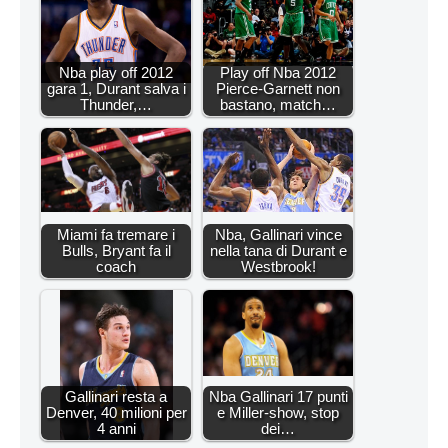
Nba play off 2012
Play off Nba 2012
gara 1, Durant salva i
Pierce-Garnett non
Thunder,…
bastano, match…
Miami fa tremare i
Nba, Gallinari vince
Bulls, Bryant fa il
nella tana di Durant e
coach
Westbrook!
Gallinari resta a
Nba Gallinari 17 punti
Denver, 40 milioni per
e Miller-show, stop
4 anni
dei…