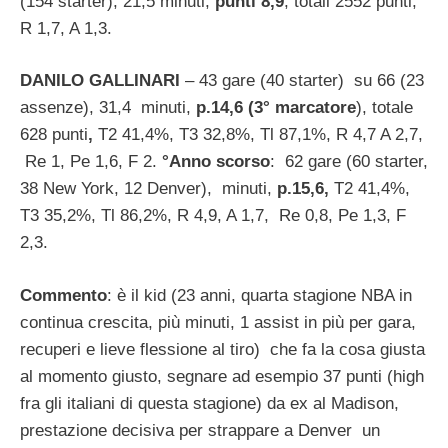
(154 starter), 21,5 minuti,
punti 8,9
, totali 2552 punti,
R 1,7, A 1,3.
DANILO GALLINARI
– 43 gare (40 starter) su 66 (23
assenze), 31,4 minuti,
p.14,6 (3° marcatore
), totale
628 punti
,
T2 41,4%, T3 32,8%, Tl 87,1%, R 4,7 A 2,7,
Re 1, Pe 1,6, F 2.
°Anno scorso
: 62 gare (60 starter,
38 New York, 12 Denver), minuti,
p.15,6,
T2 41,4%,
T3 35,2%, Tl 86,2%, R 4,9, A 1,7, Re 0,8, Pe 1,3, F
2,3.
Commento
: è il kid (23 anni, quarta stagione NBA in
continua crescita, più minuti, 1 assist in più per gara,
recuperi e lieve flessione al tiro) che fa la cosa giusta
al momento giusto, segnare ad esempio 37 punti (high
fra gli italiani di questa stagione) da ex al Madison,
prestazione decisiva per strappare a Denver un