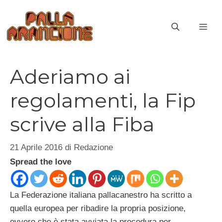
Vai
al
ME
contenuto
Aderiamo ai
regolamenti, la Fip
scrive alla Fiba
21 Aprile 2016
di
Redazione
Spread the love
La Federazione italiana pallacanestro ha scritto a
quella europea per ribadire la propria posizione,
ovvero che è stata avviata la procedura per