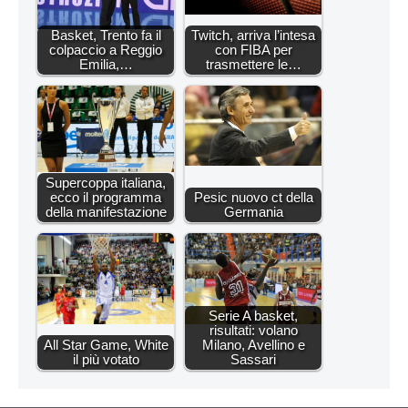
Basket, Trento fa il
Twitch, arriva l’intesa
colpaccio a Reggio
con FIBA per
Emilia,…
trasmettere le…
Supercoppa italiana,
ecco il programma
Pesic nuovo ct della
della manifestazione
Germania
Serie A basket,
risultati: volano
All Star Game, White
Milano, Avellino e
il più votato
Sassari