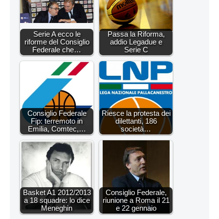
Serie A ecco le
Passa la Riforma,
riforme del Consiglio
addio Legadue e
Federale che…
Serie C
Consiglio Federale
Riesce la protesta dei
Fip: terremoto in
dilettanti, 186
Emilia, Comtec,…
società…
Basket A1 2012/2013
Consiglio Federale,
a 18 squadre: lo dice
riunione a Roma il 21
Meneghin
e 22 gennaio