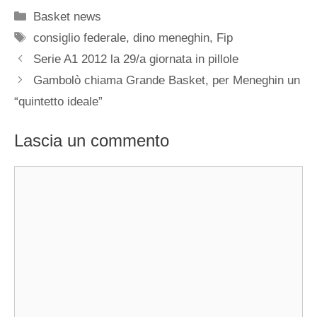
Categorie
Basket news
Tag
consiglio federale
,
dino meneghin
,
Fip
Serie A1 2012 la 29/a giornata in pillole
Gambolò chiama Grande Basket, per Meneghin un
“quintetto ideale”
Lascia un commento
Commento