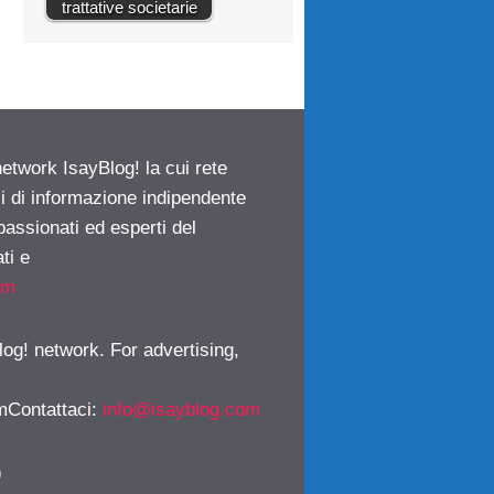
trattative societarie
network IsayBlog! la cui rete
ci di informazione indipendente
passionati ed esperti del
ti e
om
log! network. For advertising,
mContattaci
:
info@isayblog.com
)