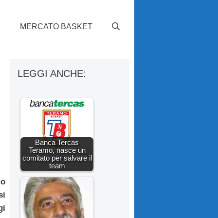
S
MERCATO BASKET
LEGGI ANCHE:
Banca Tercas
Teramo, nasce un
comitato per salvare il
team
to
si
gi