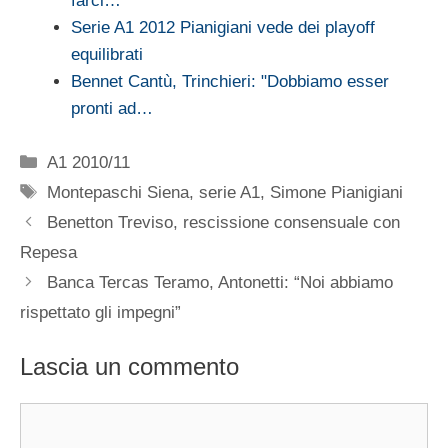
farci…
Serie A1 2012 Pianigiani vede dei playoff
equilibrati
Bennet Cantù, Trinchieri: "Dobbiamo esser
pronti ad…
Categorie
A1 2010/11
Tag
Montepaschi Siena
,
serie A1
,
Simone Pianigiani
Benetton Treviso, rescissione consensuale con
Repesa
Banca Tercas Teramo, Antonetti: “Noi abbiamo
rispettato gli impegni”
Lascia un commento
Commento