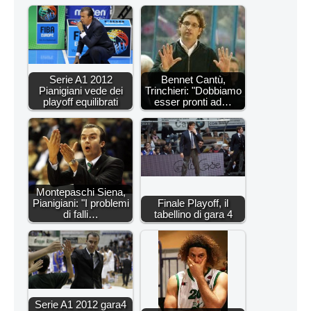
Serie A1 2012
Bennet Cantù,
Pianigiani vede dei
Trinchieri: "Dobbiamo
playoff equilibrati
esser pronti ad…
Montepaschi Siena,
Pianigiani: "I problemi
Finale Playoff, il
di falli…
tabellino di gara 4
Serie A1 2012 gara4