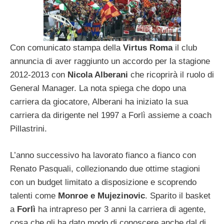
Con comunicato stampa della
Virtus Roma
il club
annuncia di aver raggiunto un accordo per la stagione
2012-2013 con
Nicola Alberani
che ricoprirà il ruolo di
General Manager. La nota spiega che dopo una
carriera da giocatore, Alberani ha iniziato la sua
carriera da dirigente nel 1997 a Forlì assieme a coach
Pillastrini.
L’anno successivo ha lavorato fianco a fianco con
Renato Pasquali, collezionando due ottime stagioni
con un budget limitato a disposizione e scoprendo
talenti come
Monroe e Mujezinovic
. Sparito il basket
a
Forlì
ha intrapreso per 3 anni la carriera di agente,
cosa che gli ha dato modo di conoscere anche dal di