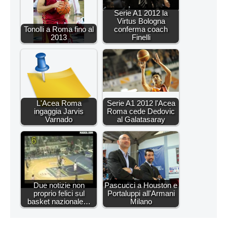
Serie A1 2012 la
Virtus Bologna
Tonolli a Roma fino al
conferma coach
2013
Finelli
L'Acea Roma
Serie A1 2012 l'Acea
ingaggia Jarvis
Roma cede Dedovic
Varnado
al Galatasaray
Due notizie non
Pascucci a Houston e
proprio felici sul
Portaluppi all'Armani
basket nazionale…
Milano