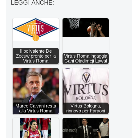
LEGGI ANCHE:
Il polivalente De
Zeeuw pronto per la
Virtus Roma ingaggia
Virtus Roma
Gani Oladimeji Lawal
Marco Calvani resta
Virtus Bologna,
alla Virtus Roma
rinnovo per Faraoni