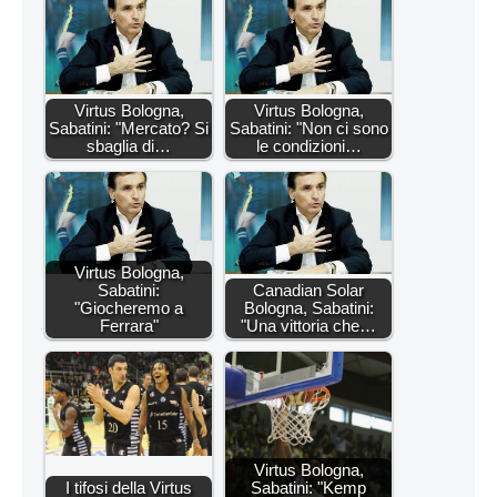
Virtus Bologna,
Virtus Bologna,
Sabatini: "Mercato? Si
Sabatini: "Non ci sono
sbaglia di…
le condizioni…
Virtus Bologna,
Sabatini:
Canadian Solar
"Giocheremo a
Bologna, Sabatini:
Ferrara"
"Una vittoria che…
Virtus Bologna,
I tifosi della Virtus
Sabatini: "Kemp