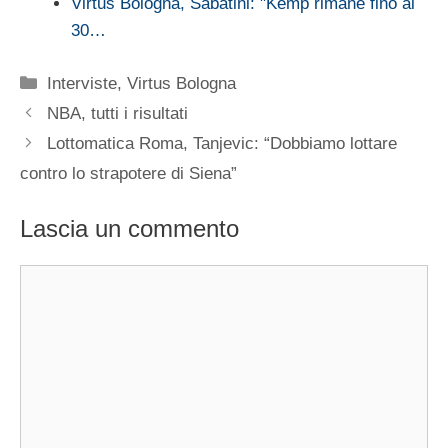
Virtus Bologna, Sabatini: "Kemp rimane fino al
30…
Categorie
Interviste
,
Virtus Bologna
NBA, tutti i risultati
Lottomatica Roma, Tanjevic: “Dobbiamo lottare
contro lo strapotere di Siena”
Lascia un commento
Commento