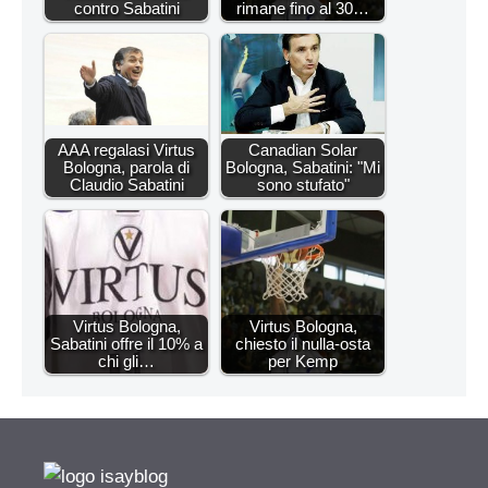
contro Sabatini
rimane fino al 30…
AAA regalasi Virtus
Canadian Solar
Bologna, parola di
Bologna, Sabatini: "Mi
Claudio Sabatini
sono stufato"
Virtus Bologna,
Virtus Bologna,
Sabatini offre il 10% a
chiesto il nulla-osta
chi gli…
per Kemp