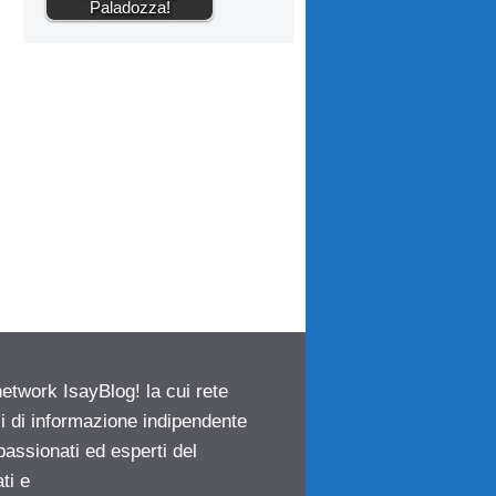
Paladozza!
network IsayBlog! la cui rete
ci di informazione indipendente
passionati ed esperti del
ti e