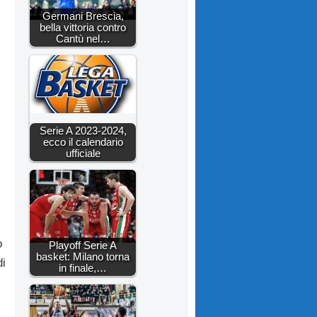
Germani Brescia,
bella vittoria contro
Cantù nel…
Serie A 2023-2024,
ecco il calendario
ufficiale
o
Playoff Serie A
basket: Milano torna
di
in finale,…