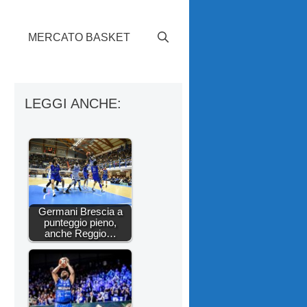
S
MERCATO BASKET
LEGGI ANCHE:
Germani Brescia a
punteggio pieno,
anche Reggio…