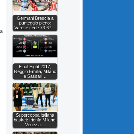
Germani Brescia a
punteggio pieno:
Varese cede 73-67…
 a
Final Eight 2017,
Reggio Emilia, Milano
e Sassari…
Supercoppa italiana
basket: trionfa Milano,
Venezia…