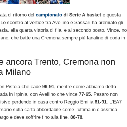
ata di ritorno del
campionato
di Serie A basket
e questa
Lo scontro al vertice tra Avellino e Sassari ha premiato gli
zia, alla quarta vittoria di fila, e al secondo posto. Vince, n
lano, che batte una Cremona sempre più fanalino di coda in
nce ancora Trento, Cremona non
 a Milano
con Pistoia che cade
99-91,
mentre come abbiamo detto
rada in Irpinia, con Avellino che vince
77-65.
Pesaro non
cisivo perdendo in casa contro Reggio Emilia
81-91
. L’EA7
ario sulla carta abbordabile come l’ultima in classifica
rgo e deve soffrire fino alla fine,
86-78.