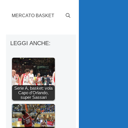
S
MERCATO BASKET
LEGGI ANCHE:
Serie A, basket: vola
Capo d'Orlando,
super Sassari