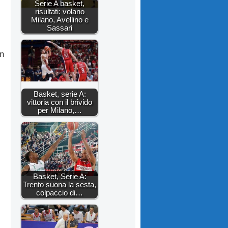
Serie A basket,
risultati: volano
Milano, Avellino e
Sassari
on
Basket, serie A:
vittoria con il brivido
per Milano,…
Basket, Serie A:
Trento suona la sesta,
colpaccio di…