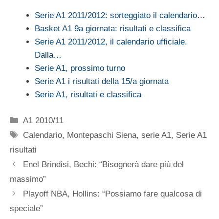
Serie A1 2011/2012: sorteggiato il calendario…
Basket A1 9a giornata: risultati e classifica
Serie A1 2011/2012, il calendario ufficiale.
Dalla…
Serie A1, prossimo turno
Serie A1 i risultati della 15/a giornata
Serie A1, risultati e classifica
Categorie
A1 2010/11
Tag
Calendario
,
Montepaschi Siena
,
serie A1
,
Serie A1
risultati
Enel Brindisi, Bechi: “Bisognerà dare più del
massimo”
Playoff NBA, Hollins: “Possiamo fare qualcosa di
speciale”