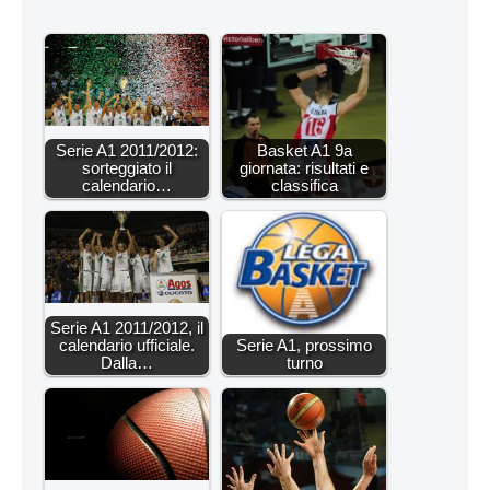
Serie A1 2011/2012:
Basket A1 9a
sorteggiato il
giornata: risultati e
calendario…
classifica
Serie A1 2011/2012, il
calendario ufficiale.
Serie A1, prossimo
Dalla…
turno