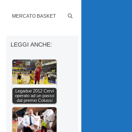
S
MERCATO BASKET
LEGGI ANCHE:
Legadue 2012 Cervi
operato ad un passo
dal premio Colussi