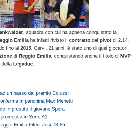
enkwalder
, squadra con cui ha appena conquistato la
eggio Emilia
ha infatti rivisto il
contratto
del
pivot
di 2.14,
do fino al
2015
. Cervi, 21 anni, é stato uno di quei giocatori
zione
di
Reggio Emilia
, conquistando anche il titolo di
MVP
) della
Legadue
.
ad un passo dal premio Colussi
conferma in panchina Max Menetti
e in prestito il giovane Spera
 promossa in Serie A1
ggio Emilia-Fileni Jesi 78-65