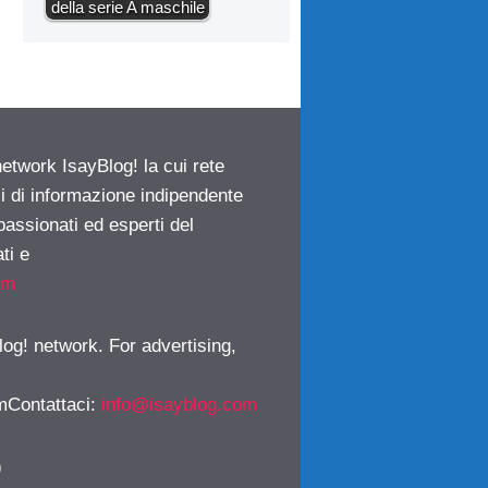
della serie A maschile
network IsayBlog! la cui rete
ci di informazione indipendente
passionati ed esperti del
ti e
om
log! network. For advertising,
mContattaci
:
info@isayblog.com
)