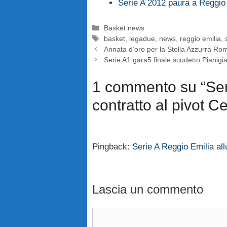
Serie A 2012 paura a Reggio
Categorie
Basket news
Tag
basket
,
legadue
,
news
,
reggio emilia
,
Annata d’oro per la Stella Azzurra Ro
Serie A1 gara5 finale scudetto Pianigia
1 commento su “Seri
contratto al pivot Ce
Pingback:
Serie A Reggio Emilia allu
Lascia un commento
Commento