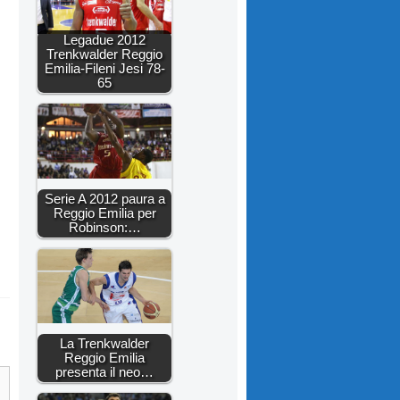
Legadue 2012
Trenkwalder Reggio
Emilia-Fileni Jesi 78-
65
Serie A 2012 paura a
Reggio Emilia per
Robinson:…
La Trenkwalder
Reggio Emilia
presenta il neo…