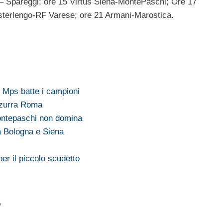
– Spareggi: ore 15 Virtus Siena-MontePaschi; Ore 17
sterlengo-RF Varese; ore 21 Armani-Marostica.
 Mps batte i campioni
Azzurra Roma
ontepaschi non domina
ra Bologna e Siena
er il piccolo scudetto
o