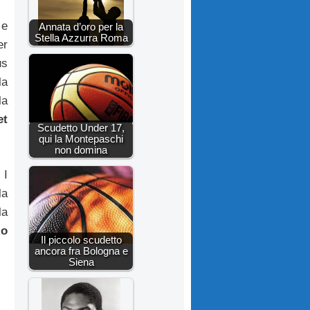
 e
Annata d’oro per la
Stella Azzurra Roma
er
us
la
la
et
Scudetto Under 17,
qui la Montepaschi
non domina
 I
la
la
 o
Il piccolo scudetto
ancora fra Bologna e
Siena