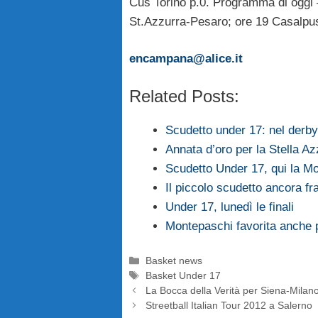
Cus Torino p.0. Programma di oggi 
St.Azzurra-Pesaro; ore 19 Casalpu
encampana@alice.it
Related Posts:
Scudetto under 17: nel derby
Annata d’oro per la Stella 
Scudetto Under 17, qui la M
Il piccolo scudetto ancora f
Under 17, lunedì le finali
Montepaschi favorita anche p
Categorie
Basket news
Tag
Basket Under 17
La Bocca della Verità per Siena-Milan
Streetball Italian Tour 2012 a Salerno