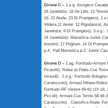
Girone C –
1.a g. Assigeco Casalpu
18 Janelidze, 18 De Lillo; 13 Testo
16; 22 Akele; 23 Di Prampero); 2.a
Vildera,11 Akele; 12 Rigodanza); As
Janelidze; 9 Di Prampero). 3.a g.:
14 Janelidze); Marostica-Junior Casa
testolini; 17 Pogliani, 14 Di Prampe
p.4; Pall.Marostica p.2; Junior Cas
Girone D –
1.ag: Fortitudo-Armani 
Picarelli); Robur et Fides-Cus Tori
Giraudi); 2.a g.: Fortitudo Bologna
Caratozzolo); Armani Milano-Robur e
Fortitudo-RF Varese 69-62 (15-19, 1
Piccoli); Armani-Cus Torino 58-46 (
Caratozzolo) . Classifica finale: Fo