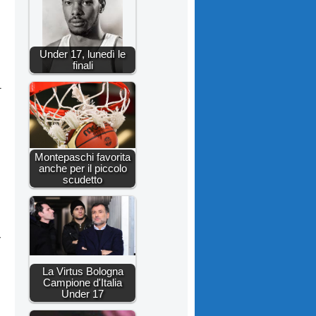
Under 17, lunedì le
finali
1
Montepaschi favorita
anche per il piccolo
scudetto
-
La Virtus Bologna
Campione d'Italia
Under 17