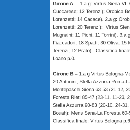
Girone A –
1.a g: Virtus Siena-VL 
Cuccarese; 12 Terenzi); Orobica B
Lorenzetti; 14 Cacace). 2.a g: Orob
Lorenzetti; 20 Terenzi); Virtus Sie
Mugnaini; 11 Pichi, 11 Torrini). 3.a
Fiaccadori, 18 Spatti; 30 Oliva, 15
Terenzi; 12 Prato). Classifica fina
Loano p.0.
Girone B –
1.a g Virtus Bologna-Mo
20 Antonini; Stella Azzurra Roma-La
Montepaschi Siena 63-53 (21-12, 20
Foresta Rieti 85-47 (23-11, 11-23, 2
Stella Azzurra 90-83 (20-10, 24-31
Bouah); Mens Sana-La Foresta 60-59 
Classifica finale: Virtus Bologna p.