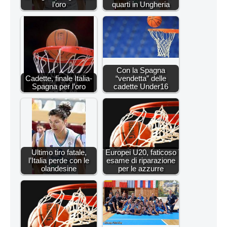
l’oro
quarti in Ungheria
Con la Spagna
Cadette, finale Italia-
“vendetta” delle
Spagna per l’oro
cadette Under16
Ultimo tiro fatale,
Europei U20, faticoso
l’Italia perde con le
esame di riparazione
olandesine
per le azzurre