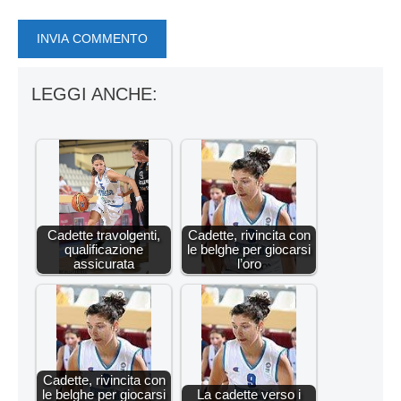
LEGGI ANCHE:
Cadette travolgenti,
Cadette, rivincita con
qualificazione
le belghe per giocarsi
assicurata
l’oro
Cadette, rivincita con
le belghe per giocarsi
La cadette verso i