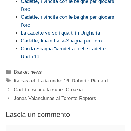
Cadette, rivincita con le belghe per giocarsi
l’oro
Cadette, rivincita con le belghe per giocarsi
l’oro
La cadette verso i quarti in Ungheria
Cadette, finale Italia-Spagna per l’oro
Con la Spagna “vendetta” delle cadette
Under16
Categorie
Basket news
Tag
Italbasket
,
Italia under 16
,
Roberto Riccardi
Cadetti, subito la super Croazia
Jonas Valanciunas ai Toronto Raptors
Lascia un commento
Commento