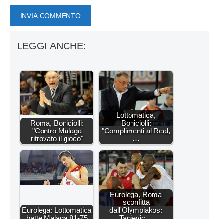
LEGGI ANCHE:
Lottomatica,
Roma, Boniciolli:
Boniciolli:
"Contro Malaga
"Complimenti al Real,
ritrovato il gioco"
…
Eurolega, Roma
sconfitta
Eurolega: Lottomatica
dall'Olympiakos:
batte Malaga 81-75
Tanievic…