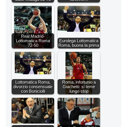
Real Madrid-
Lottomatica Roma
Eurolega Lottomatica
72-50
Roma, buona la prima
Lottomatica Roma,
Roma, infortunio a
divorzio consensuale
Giachetti: si teme
con Boniciolli
lungo stop