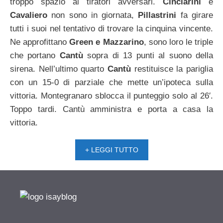
troppo spazio ai tiratori avversari.
Cinciarini
e
Cavaliero
non sono in giornata,
Pillastrini
fa girare
tutti i suoi nel tentativo di trovare la cinquina vincente.
Ne approfittano
Green e Mazzarino
, sono loro le triple
che portano
Cantù
sopra di 13 punti al suono della
sirena. Nell’ultimo quarto
Cantù
restituisce la pariglia
con un 15-0 di parziale che mette un’ipoteca sulla
vittoria. Montegranaro sblocca il punteggio solo al 26′.
Toppo tardi. Cantù amministra e porta a casa la
vittoria.
+ LEGGI TUTTO