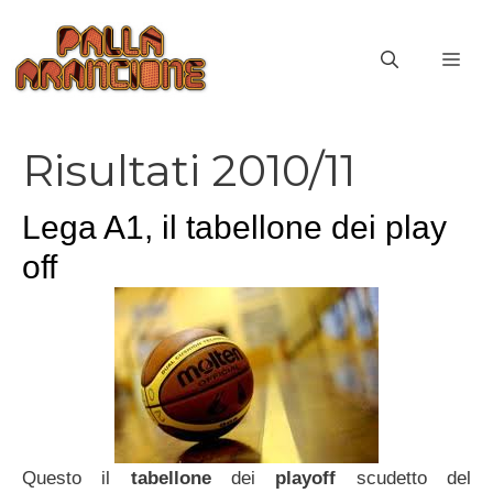
Vai
al
ME
contenuto
Risultati 2010/11
Lega A1, il tabellone dei play
off
Questo il
tabellone
dei
playoff
scudetto del