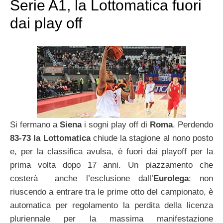
Serie A1, la Lottomatica fuori
dai play off
Si fermano a
Siena
i sogni play off di
Roma
. Perdendo
83-73 la Lottomatica
chiude la stagione al nono posto
e, per la classifica avulsa, è fuori dai playoff per la
prima volta dopo 17 anni. Un piazzamento che
costerà anche l’esclusione dall’
Eurolega
: non
riuscendo a entrare tra le prime otto del campionato, è
automatica per regolamento la perdita della licenza
pluriennale per la massima manifestazione