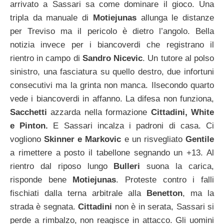
arrivato a Sassari sa come dominare il gioco. Una
tripla da manuale di
Motiejunas
allunga le distanze
per Treviso ma il pericolo è dietro l’angolo. Bella
notizia invece per i biancoverdi che registrano il
rientro in campo di
Sandro Nicevic
. Un tutore al polso
sinistro, una fasciatura su quello destro, due infortuni
consecutivi ma la grinta non manca. Ilsecondo quarto
vede i biancoverdi in affanno. La difesa non funziona,
Sacchetti
azzarda nella formazione
Cittadini, White
e Pinton.
E Sassari incalza i padroni di casa. Ci
vogliono
Skinner e Markovic
e un risvegliato
Gentile
a rimettere a posto il tabellone segnando un +13. Al
rientro dal riposo lungo
Bulleri
suona la carica,
risponde bene
Motiejunas
. Proteste contro i falli
fischiati dalla terna arbitrale alla
Benetton
, ma la
strada è segnata.
Cittadini
non è in serata, Sassari si
perde a rimbalzo, non reagisce in attacco. Gli uomini