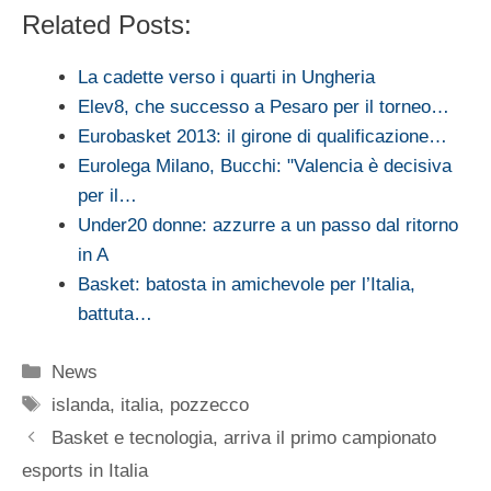
Related Posts:
La cadette verso i quarti in Ungheria
Elev8, che successo a Pesaro per il torneo…
Eurobasket 2013: il girone di qualificazione…
Eurolega Milano, Bucchi: "Valencia è decisiva
per il…
Under20 donne: azzurre a un passo dal ritorno
in A
Basket: batosta in amichevole per l’Italia,
battuta…
Categorie
News
Tag
islanda
,
italia
,
pozzecco
Basket e tecnologia, arriva il primo campionato
esports in Italia