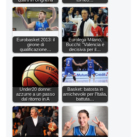
Eurobasket 2013: il
Eurolega Milano,
girone di
Bucchi: "Valencia è
qualificazione…
decisiva per il…
Under20 donne:
Basket: batosta in
azzurre a un passo
amichevole per l’Italia,
dal ritorno in A
battuta…