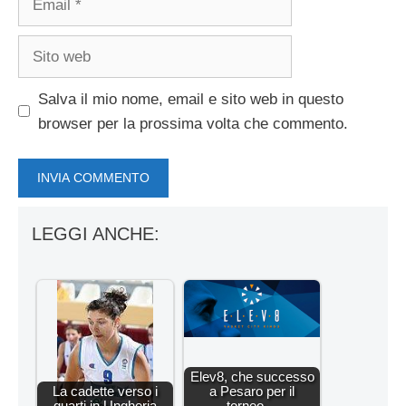
Sito
web
Salva il mio nome, email e sito web in questo
browser per la prossima volta che commento.
LEGGI ANCHE:
Elev8, che successo
La cadette verso i
a Pesaro per il
quarti in Ungheria
torneo…