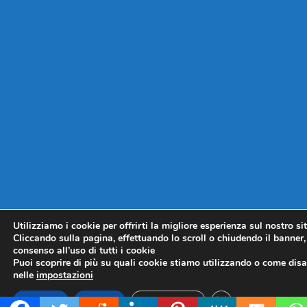
Utilizziamo i cookie per offrirti la migliore esperienza sul nostro si
Cliccando sulla pagina, effettuando lo scroll o chiudendo il banner, 
consenso all’uso di tutti i cookie
Puoi scoprire di più su quali cookie stiamo utilizzando o come disat
nelle
impostazioni
CLOSE GDPR COO
Accetta
Rifiuta
Impostazioni