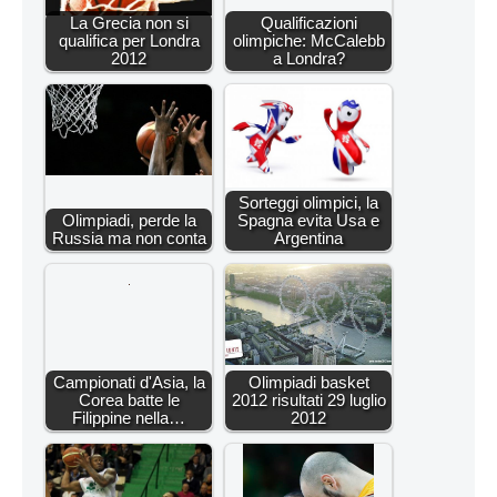
La Grecia non si
Qualificazioni
qualifica per Londra
olimpiche: McCalebb
2012
a Londra?
Sorteggi olimpici, la
Olimpiadi, perde la
Spagna evita Usa e
Russia ma non conta
Argentina
Campionati d'Asia, la
Olimpiadi basket
Corea batte le
2012 risultati 29 luglio
Filippine nella…
2012